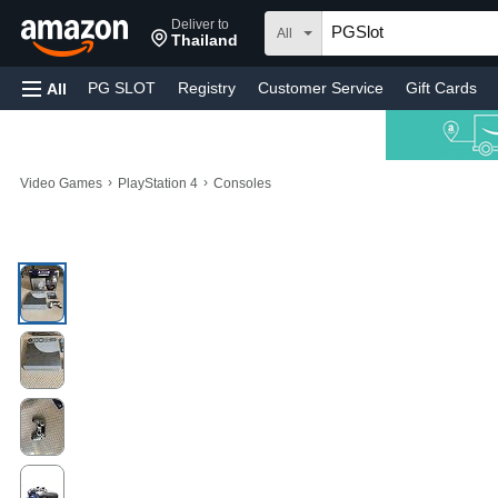
Deliver to
All
Thailand
PG SLOT
Registry
Customer Service
Gift Cards
All
›
›
Video Games
PlayStation 4
Consoles