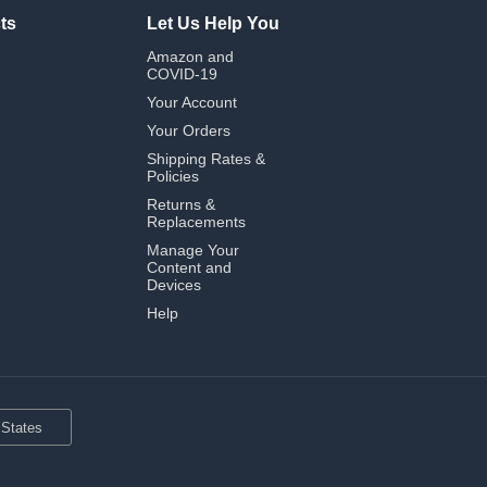
ts
Let Us Help You
Amazon and
COVID-19
Your Account
Your Orders
Shipping Rates &
Policies
Returns &
Replacements
Manage Your
Content and
Devices
Help
 States