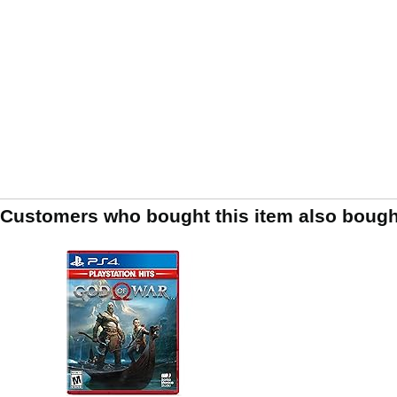
Customers who bought this item also bough