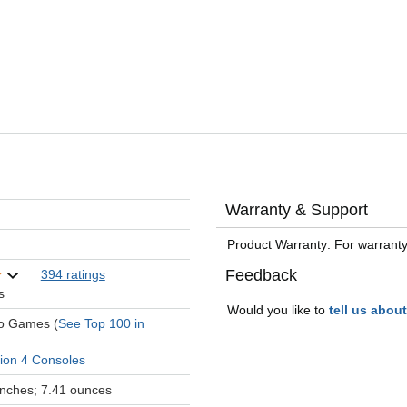
Warranty & Support
Product Warranty: For warranty
Feedback
394 ratings
s
Would you like to
tell us abou
eo Games (
See Top 100 in
tion 4 Consoles
 inches; 7.41 ounces