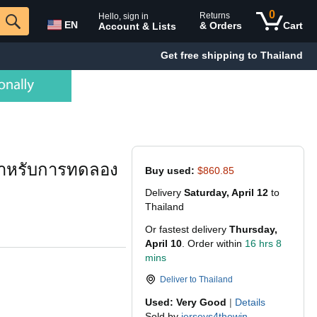
0
Returns
Hello, sign in
EN
& Orders
Cart
Account & Lists
Get free shipping to Thailand
 สำหรับการทดลอง
Buy used:
$860.85
Delivery
Saturday, April 12
to
Thailand
Or fastest delivery
Thursday,
April 10
. Order within
16 hrs 8
mins
Deliver to
Thailand
Used: Very Good
|
Details
Sold by
jerseys4thewin