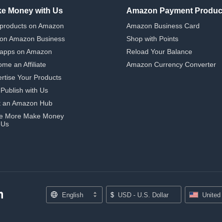
e Money with Us
Amazon Payment Produc
 products on Amazon
Amazon Business Card
 on Amazon Business
Shop with Points
 apps on Amazon
Reload Your Balance
me an Affiliate
Amazon Currency Converter
rtise Your Products
-Publish with Us
t an Amazon Hub
e More Make Money
 Us
English
$
USD - U.S. Dollar
United