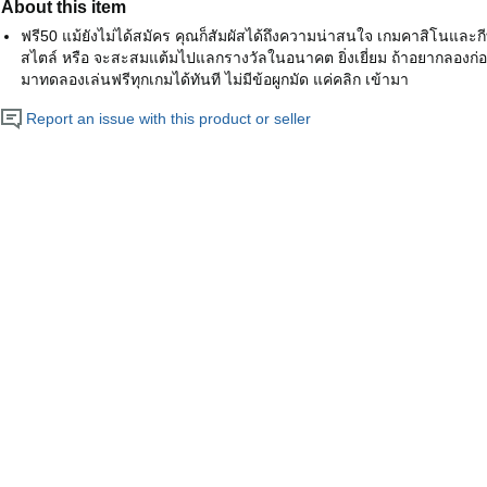
About this item
ฟรี50 แม้ยังไม่ได้สมัคร คุณก็สัมผัสได้ถึงความน่าสนใจ เกมคาสิโนและกี
สไตล์ หรือ จะสะสมแต้มไปแลกรางวัลในอนาคต ยิ่งเยี่ยม ถ้าอยากลองก่อ
มาทดลองเล่นฟรีทุกเกมได้ทันที ไม่มีข้อผูกมัด แค่คลิก เข้ามา
Report an issue with this product or seller