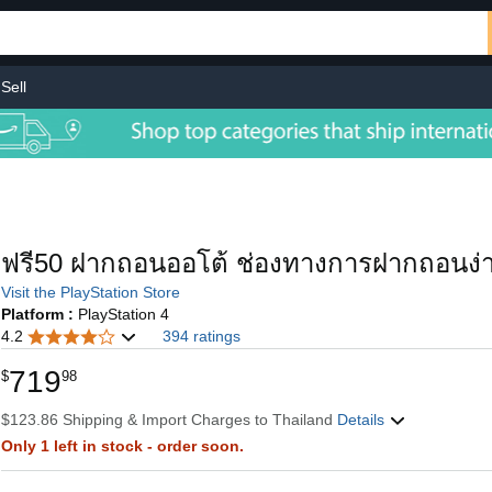
Sell
ฟรี50 ฝากถอนออโต้ ช่องทางการฝากถอนง่
Visit the PlayStation Store
Platform :
PlayStation 4
4.2
394 ratings
719
$
98
$123.86 Shipping & Import Charges to Thailand
Details
Only 1 left in stock - order soon.