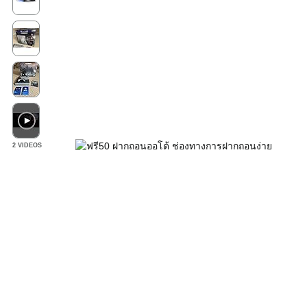
2 VIDEOS