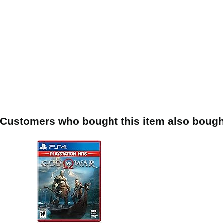
Customers who bought this item also bough