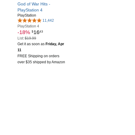
God of War Hits -
PlayStation 4
PlayStation
11,442
PlayStation 4
-18%
16
$
43
List:
$19.99
Get it as soon as
Friday, Apr
11
FREE Shipping on orders
over $35 shipped by Amazon