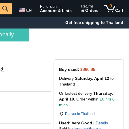
0
Returns
Hello, sign in
EN
& Orders
Cart
Account & Lists
Get free shipping to Thailand
าย
Buy used:
$860.85
Delivery
Saturday, April 12
to
Thailand
Or fastest delivery
Thursday,
April 10
. Order within
16 hrs 8
mins
Deliver to
Thailand
Used: Very Good
|
Details
Sold by
jerseys4thewin