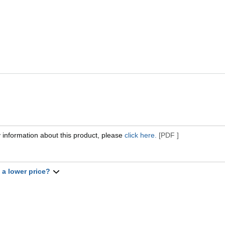
 information about this product, please
click here.
[PDF ]
t a lower price?