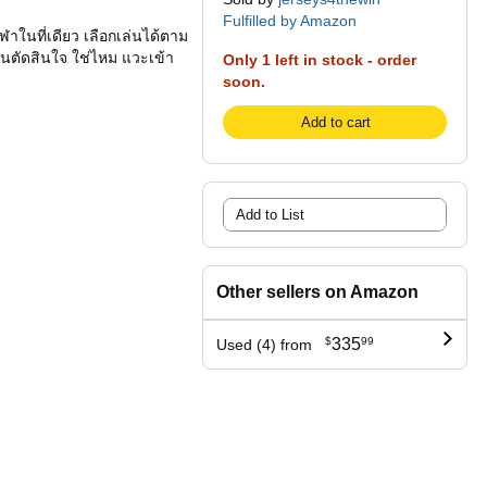
Fulfilled by Amazon
ฬาในที่เดียว เลือกเล่นได้ตาม
นตัดสินใจ ใช่ไหม แวะเข้า
Only 1 left in stock - order
soon.
Add to cart
Add to List
Other sellers on Amazon
$
335
99
Used (4) from