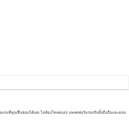
ล่นเกมที่คุณชื่นชอบได้เลย ไม่ต้องโหลดแอป แพลตฟอร์มรองรับทั้งมือถือและคอม