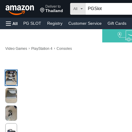
Deliver to
All
Thailand
PG SLOT
Registry
Customer Service
Gift Cards
All
›
›
Video Games
PlayStation 4
Consoles