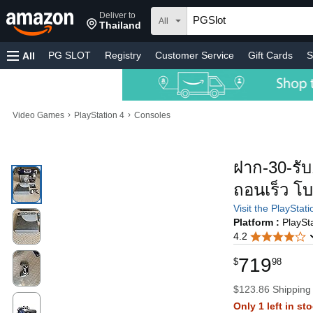
Deliver to
All
Thailand
PG SLOT
Registry
Customer Service
Gift Cards
S
All
›
›
Video Games
PlayStation 4
Consoles
ฝาก-30-รั
ถอนเร็ว โบน
Visit the PlayStat
Platform :
PlaySt
4.2
719
$
98
$123.86 Shipping
Only 1 left in st