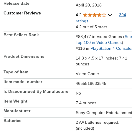
Release date
April 20, 2018
Customer Reviews
4.2
394
ratings
4.2 out of 5 stars
Best Sellers Rank
#83,477 in Video Games (
See
Top 100 in Video Games
)
#116 in
PlayStation 4 Console
Product Dimensions
14.3 x 4.5 x 17 inches; 7.41
ounces
Type of item
Video Game
Item model number
4655518633545
Is Discontinued By Manufacturer
No
Item Weight
7.4 ounces
Manufacturer
Sony Computer Entertainmen
Batteries
2 AA batteries required.
(included)