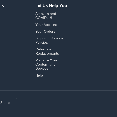
ts
Let Us Help You
Amazon and
COVID-19
Your Account
Your Orders
Shipping Rates &
Policies
Returns &
Replacements
Manage Your
Content and
Devices
Help
 States