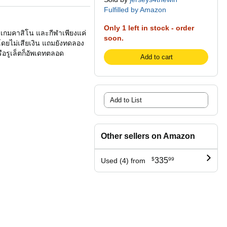
Fulfilled by Amazon
Only 1 left in stock - order
เกมคาสิโน และกีฬาเพียงแค่
soon.
ยไม่เสียเงิน แถมยังทดลอง
ือรูเล็ตก็อัพเดทตลอด
Add to cart
Add to List
Other sellers on Amazon
$
335
99
Used (4) from