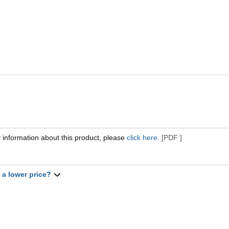
 information about this product, please
click here.
[PDF ]
t a lower price?