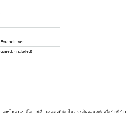
5
Entertainment
equired. (included)
แค่ไหน เวลามีโอกาสเลือกเล่นเกมที่ชอบไม่ว่าจะเป็นหมุนวงล้อหรือสายกีฬา บนหน้