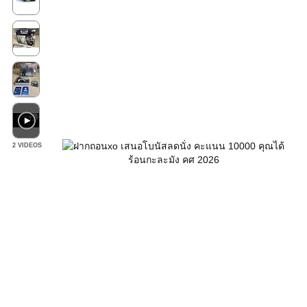
2 VIDEOS