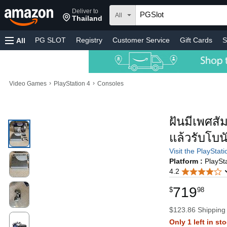
Deliver to
All
Thailand
PG SLOT
Registry
Customer Service
Gift Cards
S
All
›
›
Video Games
PlayStation 4
Consoles
ฝันมีเพศสัม
แล้วรับโบน
Visit the PlayStat
Platform :
PlaySt
4.2
719
$
98
$123.86 Shipping
Only 1 left in st