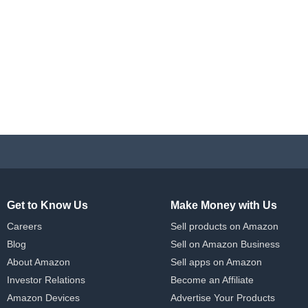
Get to Know Us
Make Money with Us
Careers
Sell products on Amazon
Blog
Sell on Amazon Business
About Amazon
Sell apps on Amazon
Investor Relations
Become an Affiliate
Amazon Devices
Advertise Your Products