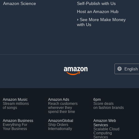
Amazon Science
Self-Publish with Us
Host an Amazon Hub
›
See More Make Money
with Us
English
Amazon Music
Amazon Ads
6pm
Stream millions
Reach customers
Score deals
of songs
wherever they
on fashion brands
spend their time
Amazon Business
AmazonGlobal
Amazon Web
Everything For
Ship Orders
Services
Your Business
Internationally
Scalable Cloud
Computing
Services