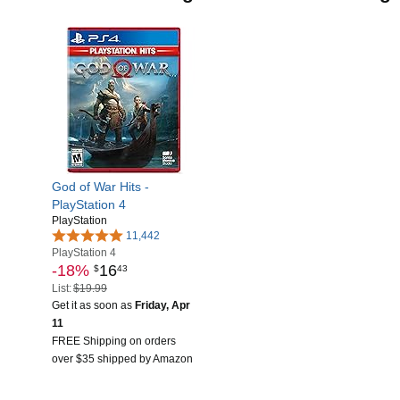
God of War Hits -
PlayStation 4
PlayStation
11,442
PlayStation 4
-18%
16
$
43
List:
$19.99
Get it as soon as
Friday, Apr
11
FREE Shipping on orders
over $35 shipped by Amazon