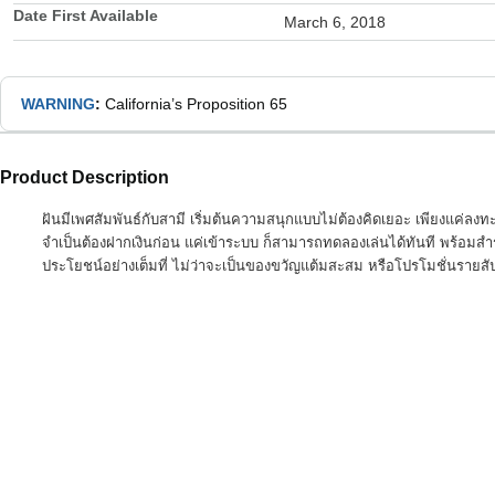
Date First Available
March 6, 2018
WARNING
:
California’s Proposition 65
Product Description
ฝันมีเพศสัมพันธ์กับสามี เริ่มต้นความสนุกแบบไม่ต้องคิดเยอะ เพียงแค่ลงท
จำเป็นต้องฝากเงินก่อน แค่เข้าระบบ ก็สามารถทดลองเล่นได้ทันที พร้อมสำ
ประโยชน์อย่างเต็มที่ ไม่ว่าจะเป็นของขวัญแต้มสะสม หรือโปรโมชั่นรายสัป