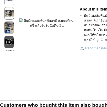
About this ite
ฝันมีเพศสัมพันธ
ล่าสุด ที่เราอ
สมาชิกของเราย
สะสม โปรโมชั่น
มอบให้หลังการ
และกีฬาถูกนำมาไว
Report an issue
2 VIDEOS
Customers who bought this item also bough