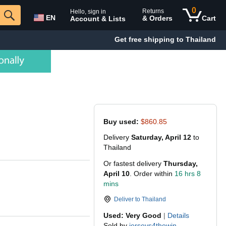
0
Returns
Hello, sign in
EN
& Orders
Cart
Account & Lists
Get free shipping to Thailand
Buy used:
$860.85
Delivery
Saturday, April 12
to
Thailand
Or fastest delivery
Thursday,
April 10
. Order within
16 hrs 8
mins
Deliver to
Thailand
Used: Very Good
|
Details
Sold by
jerseys4thewin