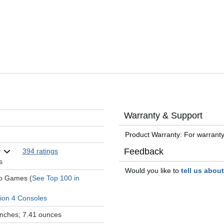
Warranty & Support
Product Warranty: For warranty
Feedback
394 ratings
s
Would you like to
tell us abou
eo Games (
See Top 100 in
tion 4 Consoles
 inches; 7.41 ounces