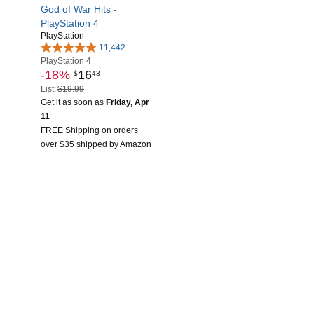
God of War Hits -
PlayStation 4
PlayStation
11,442
PlayStation 4
-18%
16
$
43
List:
$19.99
Get it as soon as
Friday, Apr
11
FREE Shipping on orders
over $35 shipped by Amazon