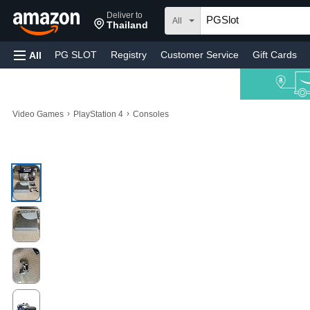
Deliver to
All
Thailand
PG SLOT
Registry
Customer Service
Gift Cards
All
›
›
Video Games
PlayStation 4
Consoles