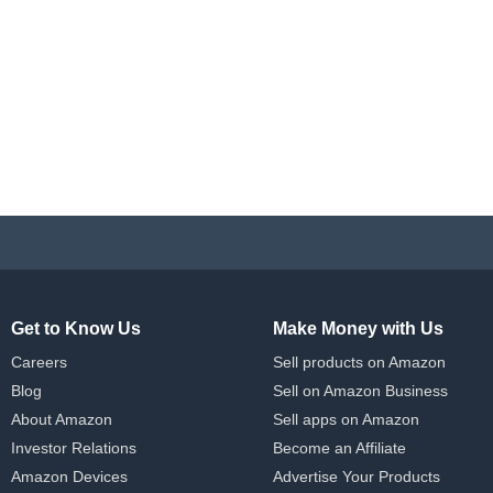
Get to Know Us
Make Money with Us
Careers
Sell products on Amazon
Blog
Sell on Amazon Business
About Amazon
Sell apps on Amazon
Investor Relations
Become an Affiliate
Amazon Devices
Advertise Your Products