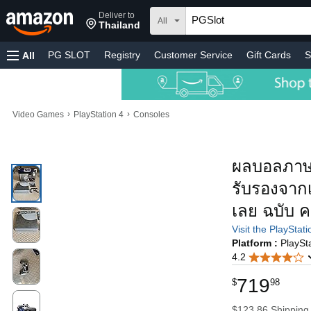
Deliver to
All
Thailand
PG SLOT
Registry
Customer Service
Gift Cards
S
All
›
›
Video Games
PlayStation 4
Consoles
ผลบอลภาษา
รับรองจาก
เลย ฉบับ 
Visit the PlayStat
Platform :
PlaySt
4.2
719
$
98
$123.86 Shipping