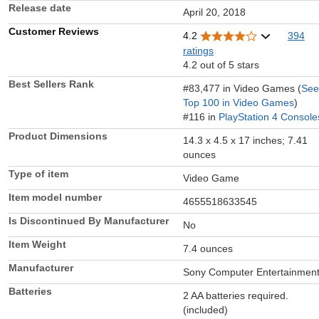
Release date
April 20, 2018
Customer Reviews
4.2
394
ratings
4.2 out of 5 stars
Best Sellers Rank
#83,477 in Video Games (
See
Top 100 in Video Games
)
#116 in
PlayStation 4 Console
Product Dimensions
14.3 x 4.5 x 17 inches; 7.41
ounces
Type of item
Video Game
Item model number
4655518633545
Is Discontinued By Manufacturer
No
Item Weight
7.4 ounces
Manufacturer
Sony Computer Entertainmen
Batteries
2 AA batteries required.
(included)