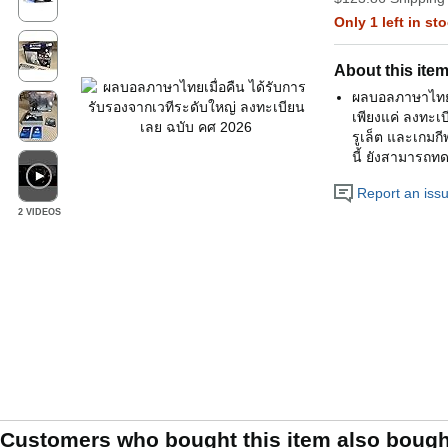
Only 1 left in st
About this ite
ผลบอลภาษาไทยเม
เพียงแค่ ลงทะเ
รูเล็ต และเกมก
นี้ ยังสามารถทด
Report an issue
2 VIDEOS
Customers who bought this item also bough