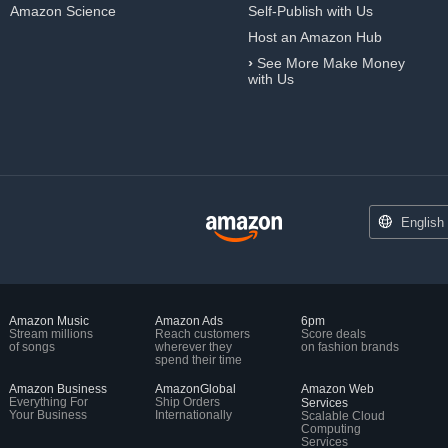
Amazon Science
Self-Publish with Us
Host an Amazon Hub
›
See More Make Money
with Us
English
Amazon Music
Amazon Ads
6pm
Stream millions
Reach customers
Score deals
of songs
wherever they
on fashion brands
spend their time
Amazon Business
AmazonGlobal
Amazon Web
Everything For
Ship Orders
Services
Your Business
Internationally
Scalable Cloud
Computing
Services