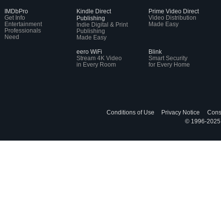
IMDbPro
Kindle Direct
Prime Video Direct
Get Info
Video Distribution
Publishing
Entertainment
Made Easy
Indie Digital & Print
Professionals
Publishing
Need
Made Easy
eero WiFi
Blink
Stream 4K Video
Smart Security
in Every Room
for Every Home
Conditions of Use
Privacy Notice
Cons
© 1996-2025, 