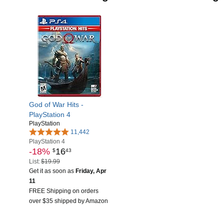
God of War Hits -
PlayStation 4
PlayStation
11,442
PlayStation 4
-18%
16
$
43
List:
$19.99
Get it as soon as
Friday, Apr
11
FREE Shipping on orders
over $35 shipped by Amazon