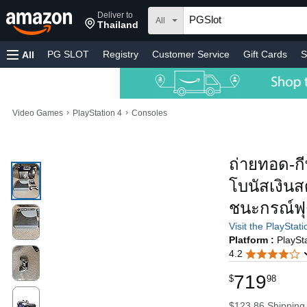
Deliver to
All
Thailand
PG SLOT
Registry
Customer Service
Gift Cards
S
All
›
›
Video Games
PlayStation 4
Consoles
ถ่ายทอด-กีฬ
โบนัสเงินส
ชนะกรณ์ฟุ
Visit the PlayStat
Platform :
PlaySt
4.2
719
$
98
$123.86 Shipping