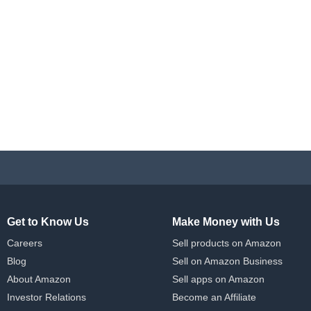
Get to Know Us
Make Money with Us
Careers
Sell products on Amazon
Blog
Sell on Amazon Business
About Amazon
Sell apps on Amazon
Investor Relations
Become an Affiliate