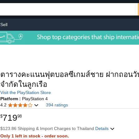
Sell
ตารางคะแนนฟุตบอลซีเกมส์ชาย ฝากถอนวันเส
จำกัดในลูกเรือ
Visit the PlayStation Store
Platform :
PlayStation 4
4.2
394 ratings
719
$
98
$123.86 Shipping & Import Charges to Thailand
Details
Only 1 left in stock - order soon.