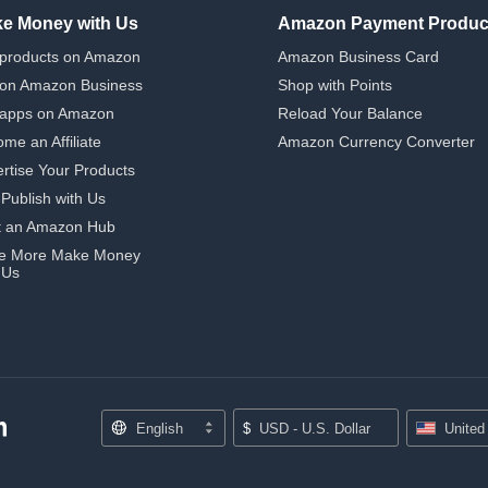
e Money with Us
Amazon Payment Produc
 products on Amazon
Amazon Business Card
 on Amazon Business
Shop with Points
 apps on Amazon
Reload Your Balance
me an Affiliate
Amazon Currency Converter
rtise Your Products
-Publish with Us
t an Amazon Hub
e More Make Money
 Us
English
$
USD - U.S. Dollar
United