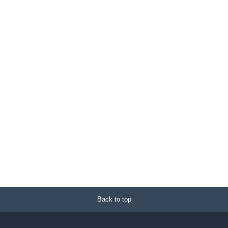
Back to top