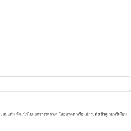
ะสมแต้ม ที่จะนำไปแลกรางวัลต่างๆ ในอนาคต หรือแม้กระทั่งเข้าสู่เกมพรีเมียม