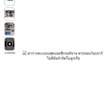
2 VIDEOS