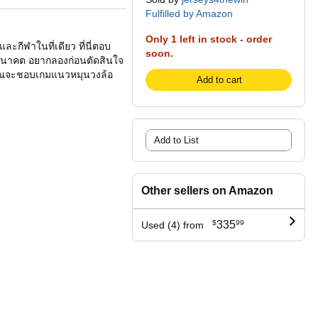
Fulfilled by Amazon
Only 1 left in stock - order
ีฬาในที่เดียว ที่นี่ตอบ
soon.
อนาคต อยากลองก่อนตัดสินใจ
่าคุณจะชอบเกมแนวหมุนวงล้อ
Add to cart
Add to List
Other sellers on Amazon
$
335
99
Used (4) from