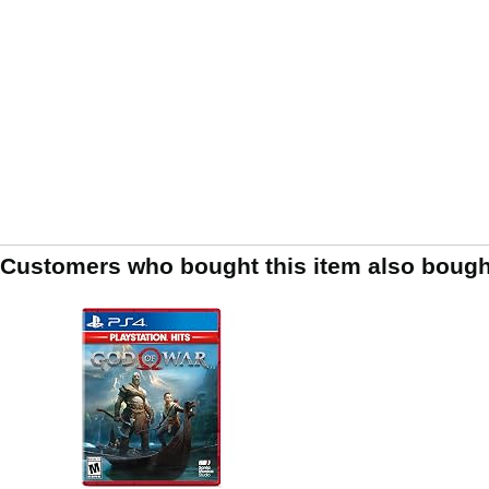
Customers who bought this item also bough