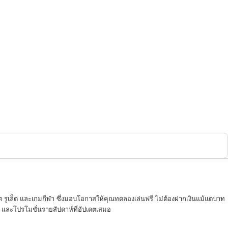
 รูเล็ต และเกมกีฬา ซึ่งมอบโอกาสให้คุณทดลองเล่นฟรี ไม่ต้องฝากเงินแม้แต่บาท
 และโปรโมชั่นรายสัปดาห์ที่อัปเดตเสมอ