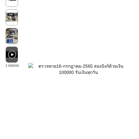
2 VIDEOS