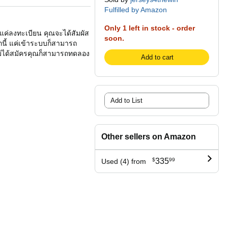
Fulfilled by Amazon
Only 1 left in stock - order
ค่ลงทะเบียน คุณจะได้สัมผัส
soon.
กนี้ แค่เข้าระบบก็สามารถ
ไม่ได้สมัครคุณก็สามารถทดลอง
Add to cart
Add to List
Other sellers on Amazon
$
335
99
Used (4) from