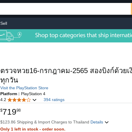
Sell
ตรวจหวย16-กรกฎาคม-2565 สองบิงก์ด้วยเงิ
ทุกวัน
Visit the PlayStation Store
Platform :
PlayStation 4
4.2
394 ratings
719
$
98
$123.86 Shipping & Import Charges to Thailand
Details
Only 1 left in stock - order soon.