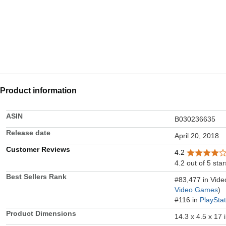
Product information
ASIN
B030236635
Release date
April 20, 2018
Customer Reviews
4.2
4.2 out of 5 star
Best Sellers Rank
#83,477 in Vid
Video Games
)
#116 in
PlaySta
Product Dimensions
14.3 x 4.5 x 17