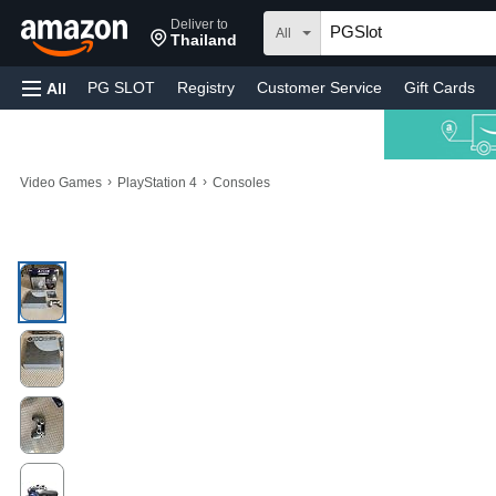
Deliver to
All
Thailand
PG SLOT
Registry
Customer Service
Gift Cards
All
›
›
Video Games
PlayStation 4
Consoles