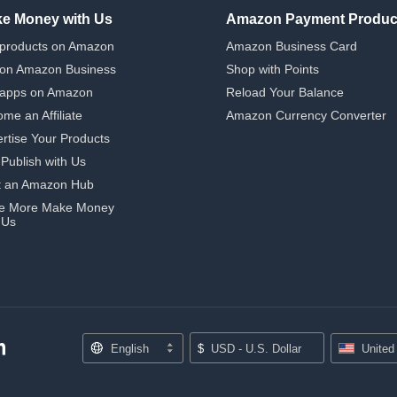
e Money with Us
Amazon Payment Produc
 products on Amazon
Amazon Business Card
 on Amazon Business
Shop with Points
 apps on Amazon
Reload Your Balance
me an Affiliate
Amazon Currency Converter
rtise Your Products
-Publish with Us
t an Amazon Hub
e More Make Money
 Us
English
$
USD - U.S. Dollar
United