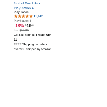
God of War Hits -
PlayStation 4
PlayStation
11,442
PlayStation 4
-18%
16
$
43
List:
$19.99
Get it as soon as
Friday, Apr
11
FREE Shipping on orders
over $35 shipped by Amazon