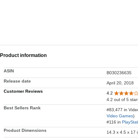
Product information
ASIN
B030236635
Release date
April 20, 2018
Customer Reviews
4.2
4.2 out of 5 star
Best Sellers Rank
#83,477 in Vid
Video Games
)
#116 in
PlaySta
Product Dimensions
14.3 x 4.5 x 17