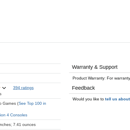
Warranty & Support
Product Warranty: For warranty
Feedback
394 ratings
s
Would you like to
tell us abou
eo Games (
See Top 100 in
tion 4 Consoles
 inches; 7.41 ounces