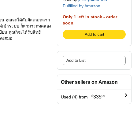
Fulfilled by Amazon
Only 1 left in stock - order
ียน คุณจะได้สัมผัสเกมหลาก
soon.
 แค่เข้าระบบ ก็สามารถทดลอง
ียน คุณก็จะได้รับสิทธิ
Add to cart
ดตเสมอ
Add to List
Other sellers on Amazon
$
335
99
Used (4) from