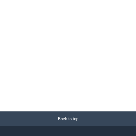
Back to top