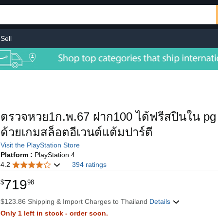
Sell
ตรวจหวย1ก.พ.67 ฝาก100 ได้ฟรีสปินใน pg 
ด้วยเกมสล็อตอีเวนต์แต้มปาร์ตี
Visit the PlayStation Store
Platform :
PlayStation 4
4.2
394 ratings
719
$
98
$123.86 Shipping & Import Charges to Thailand
Details
Only 1 left in stock - order soon.