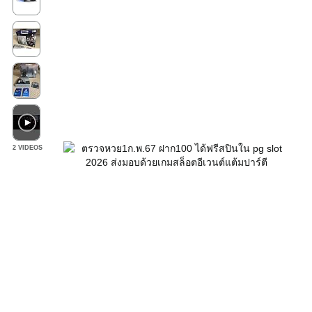
2 VIDEOS