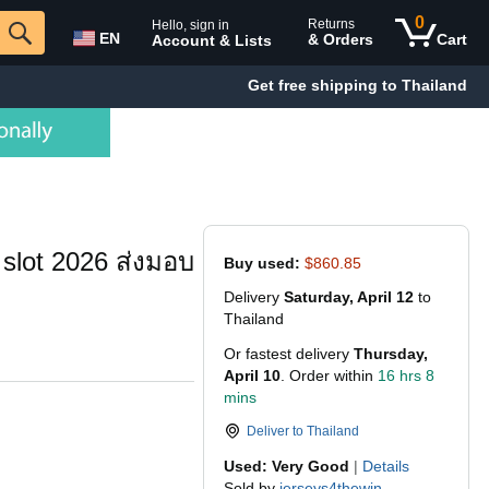
0
Returns
Hello, sign in
EN
& Orders
Cart
Account & Lists
Get free shipping to Thailand
slot 2026 ส่งมอบ
Buy used:
$860.85
Delivery
Saturday, April 12
to
Thailand
Or fastest delivery
Thursday,
April 10
. Order within
16 hrs 8
mins
Deliver to
Thailand
Used: Very Good
|
Details
Sold by
jerseys4thewin