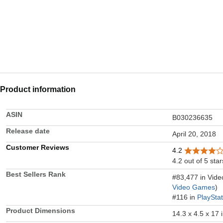
Product information
ASIN
B030236635
Release date
April 20, 2018
Customer Reviews
4.2
4.2 out of 5 star
Best Sellers Rank
#83,477 in Vid
Video Games
)
#116 in
PlaySta
Product Dimensions
14.3 x 4.5 x 17