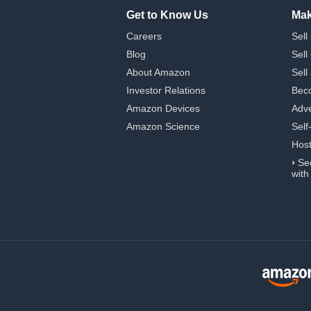
Get to Know Us
Mak
Careers
Sell
Blog
Sell
About Amazon
Sell
Investor Relations
Beco
Amazon Devices
Adve
Amazon Science
Self
Hos
›
Se
with