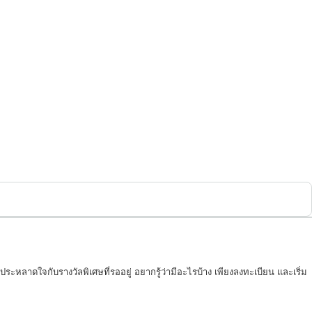
ลาดใจกับรางวัลพิเศษที่รออยู่ อยากรู้ว่ามีอะไรบ้าง เพียงลงทะเบียน และเริ่ม