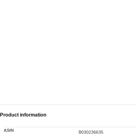
Product information
ASIN
B030236635