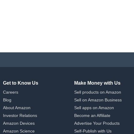
Get to Know Us
Make Money with Us
Careers
Sell products on Amazon
Blog
Sell on Amazon Business
About Amazon
Sell apps on Amazon
Investor Relations
Become an Affiliate
Amazon Devices
Advertise Your Products
Amazon Science
Self-Publish with Us