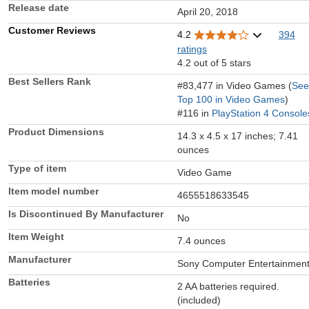
Release date
April 20, 2018
Customer Reviews
4.2
394
ratings
4.2 out of 5 stars
Best Sellers Rank
#83,477 in Video Games (
See
Top 100 in Video Games
)
#116 in
PlayStation 4 Console
Product Dimensions
14.3 x 4.5 x 17 inches; 7.41
ounces
Type of item
Video Game
Item model number
4655518633545
Is Discontinued By Manufacturer
No
Item Weight
7.4 ounces
Manufacturer
Sony Computer Entertainmen
Batteries
2 AA batteries required.
(included)