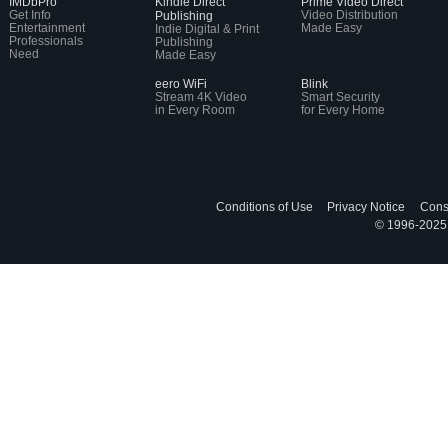
IMDbPro
Kindle Direct
Prime Video Direct
Get Info
Video Distribution
Publishing
Entertainment
Made Easy
Indie Digital & Print
Professionals
Publishing
Need
Made Easy
eero WiFi
Blink
Stream 4K Video
Smart Security
in Every Room
for Every Home
Conditions of Use
Privacy Notice
Cons
© 1996-2025, 