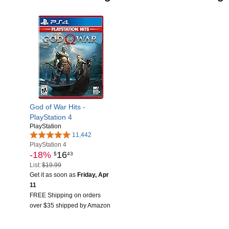
God of War Hits -
PlayStation 4
PlayStation
11,442
PlayStation 4
-18%
16
$
43
List:
$19.99
Get it as soon as
Friday, Apr
11
FREE Shipping on orders
over $35 shipped by Amazon