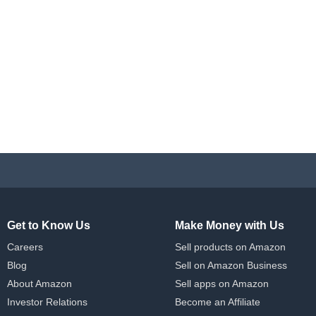
Get to Know Us
Make Money with Us
Careers
Sell products on Amazon
Blog
Sell on Amazon Business
About Amazon
Sell apps on Amazon
Investor Relations
Become an Affiliate