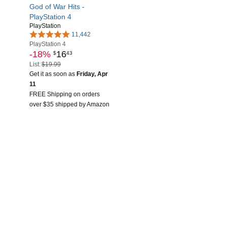
God of War Hits -
PlayStation 4
PlayStation
11,442
PlayStation 4
-18%
16
$
43
List:
$19.99
Get it as soon as
Friday, Apr
11
FREE Shipping on orders
over $35 shipped by Amazon