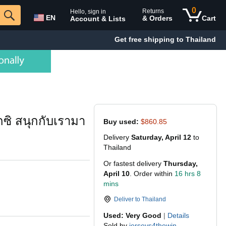
0
Returns
Hello, sign in
EN
& Orders
Cart
Account & Lists
Get free shipping to Thailand
ซิ สนุกกับเรามา
Buy used:
$860.85
Delivery
Saturday, April 12
to
Thailand
Or fastest delivery
Thursday,
April 10
. Order within
16 hrs 8
mins
Deliver to
Thailand
Used: Very Good
|
Details
Sold by
jerseys4thewin