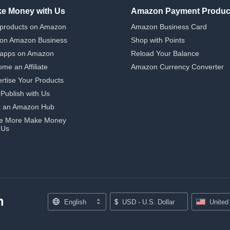
e Money with Us
Amazon Payment Produc
 products on Amazon
Amazon Business Card
 on Amazon Business
Shop with Points
 apps on Amazon
Reload Your Balance
me an Affiliate
Amazon Currency Converter
rtise Your Products
-Publish with Us
t an Amazon Hub
e More Make Money
 Us
English
$
USD - U.S. Dollar
United