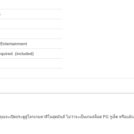
5
Entertainment
equired. (included)
ุณจะเปิดประตูสู่โลกเกมคาสิโนสุดมันส์ ไม่ว่าจะเป็นเกมสล็อต PG รูเล็ต หรือแม