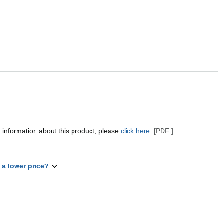
 information about this product, please
click here.
[PDF ]
t a lower price?