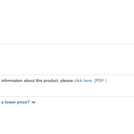
 information about this product, please
click here.
[PDF ]
t a lower price?