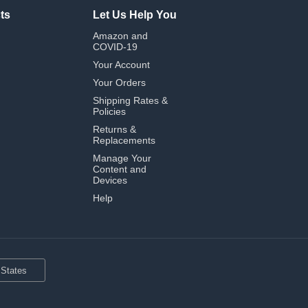
ts
Let Us Help You
Amazon and
COVID-19
Your Account
Your Orders
Shipping Rates &
Policies
Returns &
Replacements
Manage Your
Content and
Devices
Help
 States