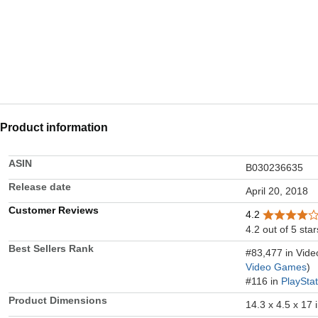
Product information
ASIN
B030236635
Release date
April 20, 2018
Customer Reviews
4.2
4.2 out of 5 star
Best Sellers Rank
#83,477 in Vid
Video Games
)
#116 in
PlaySta
Product Dimensions
14.3 x 4.5 x 17