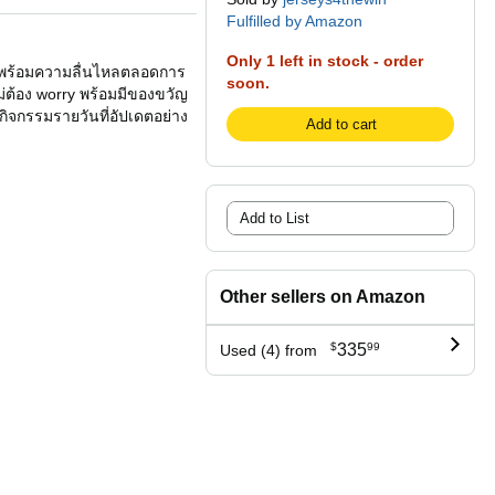
Fulfilled by Amazon
Only 1 left in stock - order
ม พร้อมความลื่นไหลตลอดการ
soon.
ไม่ต้อง worry พร้อมมีของขวัญ
มกิจกรรมรายวันที่อัปเดตอย่าง
Add to cart
Add to List
Other sellers on Amazon
$
335
99
Used (4) from