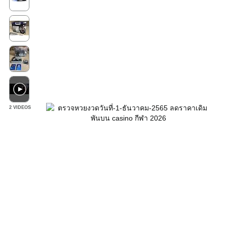
2 VIDEOS