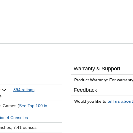
Warranty & Support
Product Warranty: For warranty
Feedback
394 ratings
s
Would you like to
tell us abou
eo Games (
See Top 100 in
tion 4 Consoles
 inches; 7.41 ounces