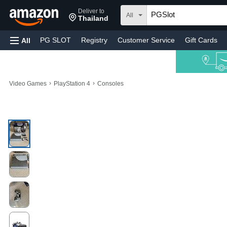
Deliver to
All
Thailand
PG SLOT
Registry
Customer Service
Gift Cards
All
›
›
Video Games
PlayStation 4
Consoles