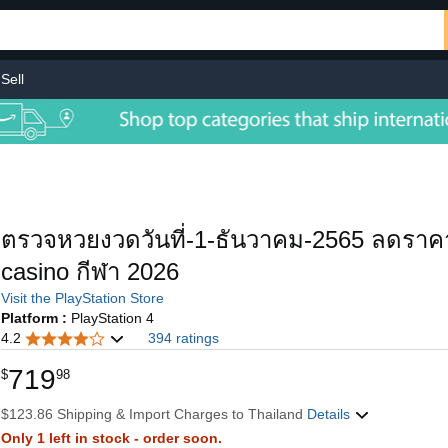
Sell
ตรวจหวยงวดวันที่-1-ธันวาคม-2565 ลดราค
casino กีฬา 2026
Visit the PlayStation Store
Platform :
PlayStation 4
4.2
394 ratings
719
$
98
$123.86 Shipping & Import Charges to Thailand
Details
Only 1 left in stock - order soon.