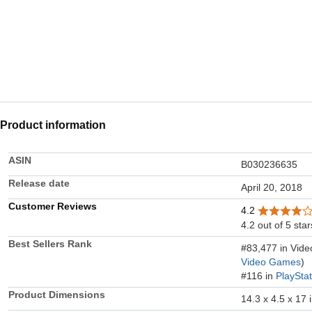
Product information
ASIN
B030236635
Release date
April 20, 2018
Customer Reviews
4.2
4.2 out of 5 star
Best Sellers Rank
#83,477 in Vid
Video Games
)
#116 in
PlaySta
Product Dimensions
14.3 x 4.5 x 17