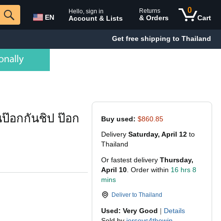
0
Returns
Hello, sign in
EN
& Orders
Cart
Account & Lists
Get free shipping to Thailand
ป๊อกกันชิป ป๊อก
Buy used:
$860.85
Delivery
Saturday, April 12
to
Thailand
Or fastest delivery
Thursday,
April 10
. Order within
16 hrs 8
mins
Deliver to
Thailand
Used: Very Good
|
Details
Sold by
jerseys4thewin