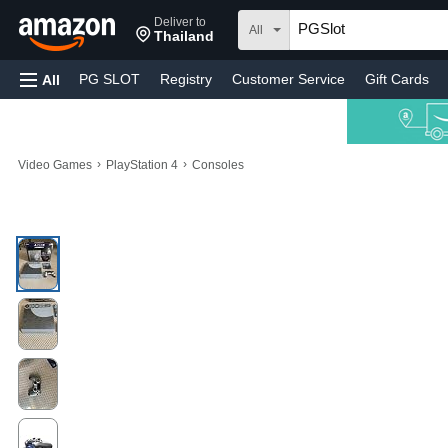
Deliver to
All
Thailand
PG SLOT
Registry
Customer Service
Gift Cards
All
›
›
Video Games
PlayStation 4
Consoles