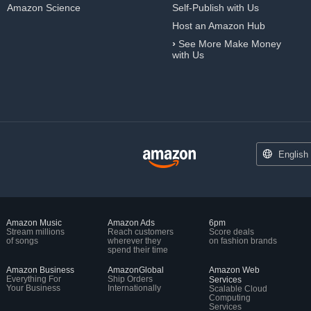
Amazon Science
Self-Publish with Us
Host an Amazon Hub
›
See More Make Money
with Us
English
Amazon Music
Amazon Ads
6pm
Stream millions
Reach customers
Score deals
of songs
wherever they
on fashion brands
spend their time
Amazon Business
AmazonGlobal
Amazon Web
Everything For
Ship Orders
Services
Your Business
Internationally
Scalable Cloud
Computing
Services