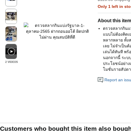
Only 1 left in st
About this ite
ตรวจสลากกินแบ
แบบไม่ต้องคิดเ
หลากหลาย ทั้งสล
เลย ไม่จำเป็นต
เล่นได้ทันที พ
นอกจากนี้ ระบบ
2 VIDEOS
ประโยชน์อย่างเ
โมชั่นรายสัปดาห
Report an issue
Customers who bought this item also bough