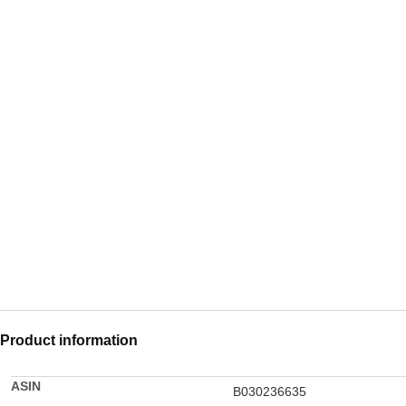
Product information
ASIN
B030236635