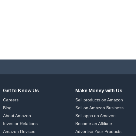
Get to Know Us
Make Money with Us
Careers
Sell products on Amazon
Blog
Sell on Amazon Business
About Amazon
Sell apps on Amazon
Investor Relations
Become an Affiliate
Amazon Devices
Advertise Your Products