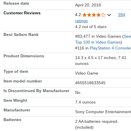
Release date
April 20, 2018
Customer Reviews
4.2
394
ratings
4.2 out of 5 stars
Best Sellers Rank
#83,477 in Video Games (
See
Top 100 in Video Games
)
#116 in
PlayStation 4 Console
Product Dimensions
14.3 x 4.5 x 17 inches; 7.41
ounces
Type of item
Video Game
Item model number
4655518633545
Is Discontinued By Manufacturer
No
Item Weight
7.4 ounces
Manufacturer
Sony Computer Entertainmen
Batteries
2 AA batteries required.
(included)