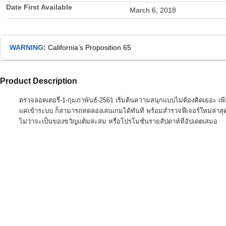
Date First Available
March 6, 2018
WARNING
:
California’s Proposition 65
Product Description
ตรวจลอตเตอรี่-1-กุมภาพันธ์-2561 เริ่มต้นความสนุกแบบไม่ต้องคิดเยอะ เพ
แค่เข้าระบบ ก็สามารถทดลองเล่นเกมได้ทันที พร้อมสำรวจฟีเจอร์ใหม่ล่าสุ
ไม่ว่าจะเป็นของขวัญแต้มสะสม หรือโปรโมชั่นรายสัปดาห์ที่อัปเดตเสมอ