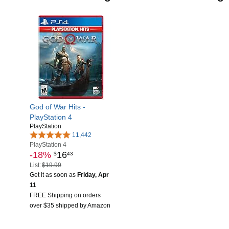
God of War Hits -
PlayStation 4
PlayStation
11,442
PlayStation 4
-18%
16
$
43
List:
$19.99
Get it as soon as
Friday, Apr
11
FREE Shipping on orders
over $35 shipped by Amazon