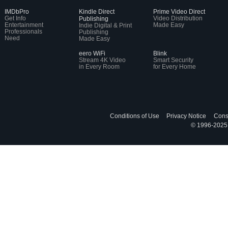
IMDbPro
Kindle Direct
Prime Video Direct
Get Info
Video Distribution
Publishing
Entertainment
Made Easy
Indie Digital & Print
Professionals
Publishing
Need
Made Easy
eero WiFi
Blink
Stream 4K Video
Smart Security
in Every Room
for Every Home
Conditions of Use
Privacy Notice
Cons
© 1996-2025, 