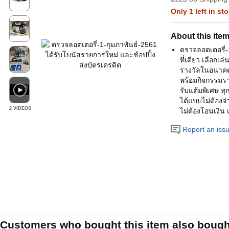
Only 1 left in st
About this ite
ตรวจลอตเตอรี่-
ที่เดียว เลือก
รางวัลในอนาคต ร
พร้อมกิจกรรมราย
รับแต้มพิเศษ ทุก
ได้แบบไม่ต้องจ
2 VIDEOS
ไม่ต้องโอนเงิน 
Report an issue
Customers who bought this item also bough