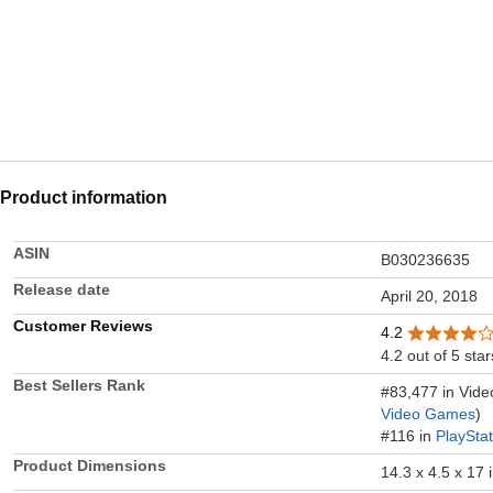
Product information
ASIN
B030236635
Release date
April 20, 2018
Customer Reviews
4.2
4.2 out of 5 star
Best Sellers Rank
#83,477 in Vid
Video Games
)
#116 in
PlaySta
Product Dimensions
14.3 x 4.5 x 17