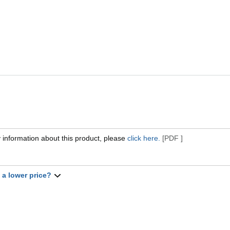
 information about this product, please
click here.
[PDF ]
t a lower price?