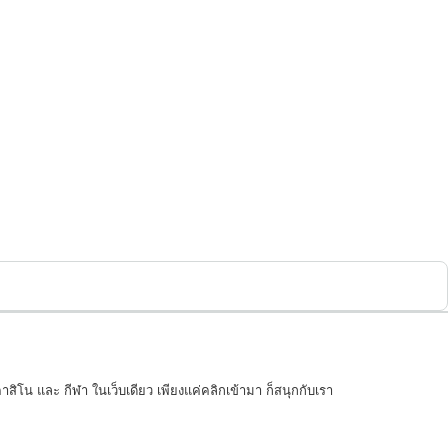
าสิโน และ กีฬา ในเว็บเดียว เพียงแค่คลิกเข้ามา ก็สนุกกับเรา