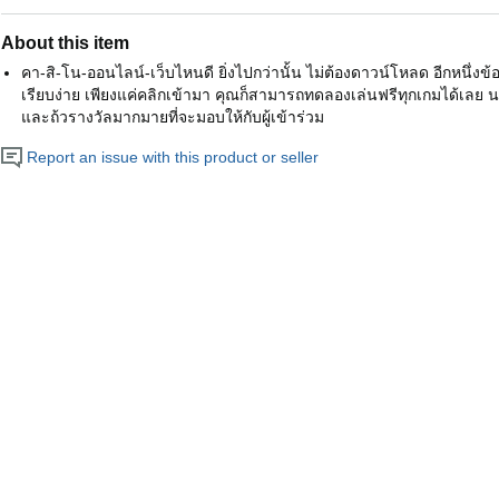
About this item
คา-สิ-โน-ออนไลน์-เว็บไหนดี ยิ่งไปกว่านั้น ไม่ต้องดาวน์โหลด อีกหนึ่งข
เรียบง่าย เพียงแค่คลิกเข้ามา คุณก็สามารถทดลองเล่นฟรีทุกเกมได้เลย น
และถ้วรางวัลมากมายที่จะมอบให้กับผู้เข้าร่วม
Report an issue with this product or seller