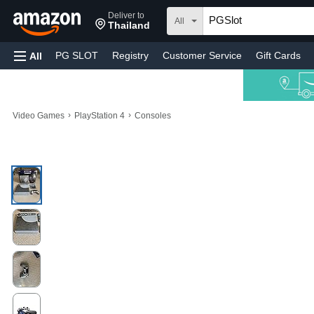
Deliver to
All
Thailand
PG SLOT
Registry
Customer Service
Gift Cards
All
›
›
Video Games
PlayStation 4
Consoles