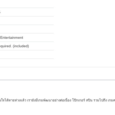
5
Entertainment
equired. (included)
่นใจได้หายห่วงแล้ว เรายังมีเกมพัฒนาอย่างต่อเนื่อง โป๊กเกอร์ สปิน รวมไปถึง เกมค