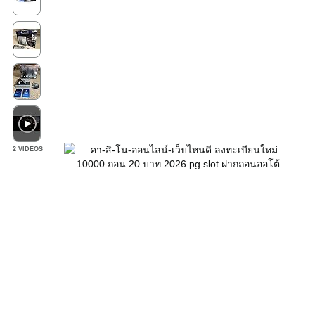
2 VIDEOS