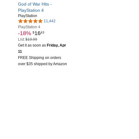
God of War Hits -
PlayStation 4
PlayStation
11,442
PlayStation 4
-18%
16
$
43
List:
$19.99
Get it as soon as
Friday, Apr
11
FREE Shipping on orders
over $35 shipped by Amazon