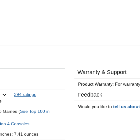
Warranty & Support
Product Warranty: For warranty
Feedback
394 ratings
s
Would you like to
tell us abou
eo Games (
See Top 100 in
tion 4 Consoles
 inches; 7.41 ounces