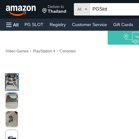
Deliver to
All
Thailand
PG SLOT
Registry
Customer Service
Gift Cards
All
›
›
Video Games
PlayStation 4
Consoles