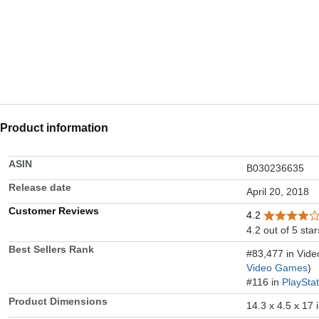
Product information
ASIN
B030236635
Release date
April 20, 2018
Customer Reviews
4.2
4.2 out of 5 star
Best Sellers Rank
#83,477 in Vid
Video Games
)
#116 in
PlaySta
Product Dimensions
14.3 x 4.5 x 17