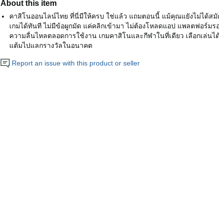
About this item
คาสิโนออนไลน์ไทย ที่นี่มีให้ครบ ใช่แล้ว แถมตอนนี้ แม้คุณแยังไม่ได้ส
เกมได้ทันที ไม่มีข้อผูกมัด แค่คลิกเข้ามา ไม่ต้องโหลดแอป แพลตฟอร์มรอ
ความลื่นไหลตลอดการใช้งาน เกมคาสิโนและกีฬาในที่เดียว เลือกเล่นไ
แต้มไปแลกรางวัลในอนาคต
Report an issue with this product or seller