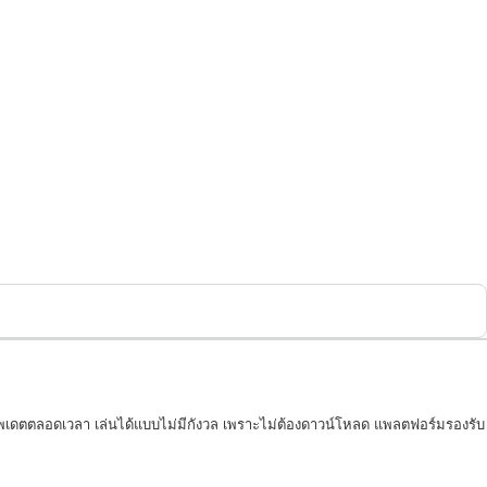
มอัพเดตตลอดเวลา เล่นได้แบบไม่มีกังวล เพราะไม่ต้องดาวน์โหลด แพลตฟอร์มรองรับ